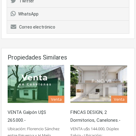
Twitter
WhatsApp
Correo electrónico
Propiedades Similares
Venta
Venta
VENTA Galpón U$s
FINCAS DESIGN, 2
265.000.-
Dormitorios, Canelones.-
Ubicación: Florencio Sánchez
VENTA u$s 144.000, Dúplex
entre Figueroa y H.Melo,
Salvia.- Ubicación: