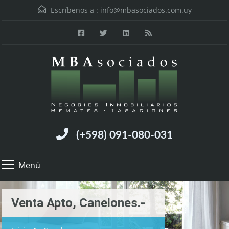
Escríbenos a :
info@mbasociados.com.uy
(+598) 091-080-031
Menú
Venta Apto, Canelones.-